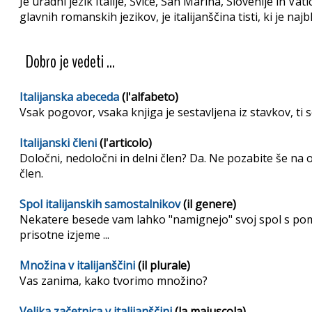
Je uradni jezik Italije, Švice, San Marina, Slovenije in Va
glavnih romanskih jezikov, je italijanščina tisti, ki je najbli
Dobro je vedeti ...
Italijanska abeceda
(l'alfabeto)
Vsak pogovor, vsaka knjiga je sestavljena iz stavkov, ti so
Italijanski členi
(l'articolo)
Določni, nedoločni in delni člen? Da. Ne pozabite še na 
člen.
Spol italijanskih samostalnikov
(il genere)
Nekatere besede vam lahko "namignejo" svoj spol s pom
prisotne izjeme ...
Množina v italijanščini
(il plurale)
Vas zanima, kako tvorimo množino?
Velika začetnica v italijanščini
(la maiuscola)