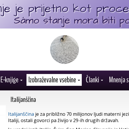
je je prijetno kot proce
Sámo stanje mora biti po
E-knjige
Izobraževalne vsebine
Članki
Mnenja s
Italijanščina
Italijanščina
je za približno 70 milijonov ljudi materni jezik
Italiji, ostali govorci pa živijo v 29-ih drugih državah.