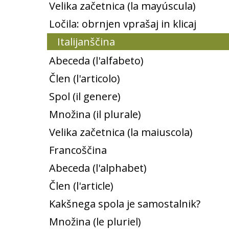
Velika začetnica (la mayúscula)
Ločila: obrnjen vprašaj in klicaj
Italijanščina
Abeceda (l'alfabeto)
Člen (l'articolo)
Spol (il genere)
Množina (il plurale)
Velika začetnica (la maiuscola)
Francoščina
Abeceda (l'alphabet)
Člen (l'article)
Kakšnega spola je samostalnik?
Množina (le pluriel)