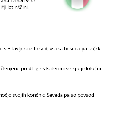
ticana. Izmed vseh
žji latinščini.
 sestavljeni iz besed, vsaka beseda pa iz črk ...
očlenjene predloge s katerimi se spoji določni
očjo svojih končnic. Seveda pa so povsod