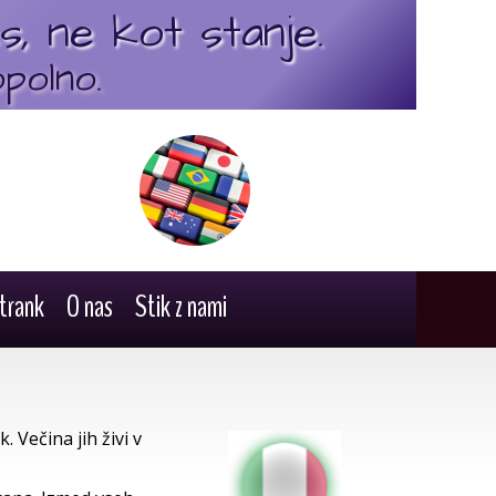
s, ne kot stanje.
polno.
trank
O nas
Stik z nami
. Večina jih živi v