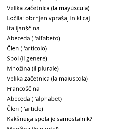
Velika začetnica (la mayúscula)
Ločila: obrnjen vprašaj in klicaj
Italijanščina
Abeceda (l'alfabeto)
Člen (l'articolo)
Spol (il genere)
Množina (il plurale)
Velika začetnica (la maiuscola)
Francoščina
Abeceda (l'alphabet)
Člen (l'article)
Kakšnega spola je samostalnik?
Množina (le pluriel)