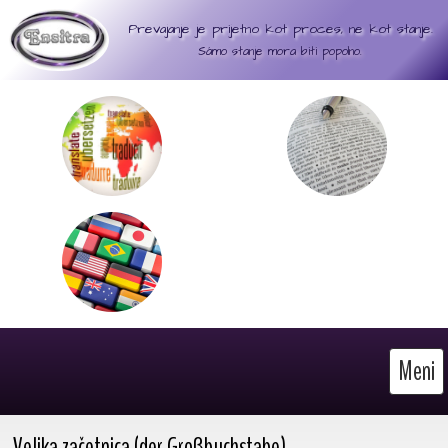
Prevajanje je prijetno kot proces, ne kot stanje.
Sámo stanje mora biti popolno.
Meni
Velika začetnica (der Großbuchstabe)