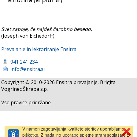
Svet zapoje, če najdeš čarobno besedo.
(Joseph von Eichedorff)
Prevajanje in lektoriranje Ensitra
041 241 234
info@ensitra.si
Copyright © 2010-2026 Ensitra prevajanje, Brigita
Vogrinec Škraba s.p.
Vse pravice pridržane.
V namen zagotavljanja kvalitete storitev uporabljamo
piškotke. Z nadaljno uporabo spletne strani soglašate z