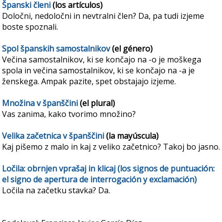
Španski členi
(los artículos)
Določni, nedoločni in nevtralni člen? Da, pa tudi izjeme
boste spoznali.
Spol španskih samostalnikov
(el género)
Večina samostalnikov, ki se končajo na -o je moškega
spola in večina samostalnikov, ki se končajo na -a je
ženskega. Ampak pazite, spet obstajajo izjeme.
Množina v španščini
(el plural)
Vas zanima, kako tvorimo množino?
Velika začetnica v španščini
(la mayúscula)
Kaj pišemo z malo in kaj z veliko začetnico? Takoj bo jasno.
Ločila: obrnjen vprašaj in klicaj (los signos de puntuación:
el signo de apertura de interrogación y exclamación)
Ločila na začetku stavka? Da.